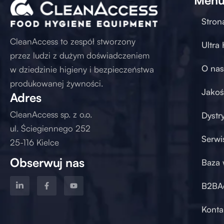
Stron
CleanAccess to zespół stworzony
Ultra
przez ludzi z dużym doświadczeniem
O nas
w dziedzinie higieny i bezpieczeństwa
produkowanej żywności.
Jakoś
Adres
CleanAccess sp. z o.o.
Dystr
ul. Ściegiennego 252
Serwi
25-116 Kielce
Obserwuj nas
Baza 
B2BA
Konta
od 2017