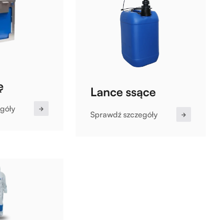
ę
Lance ssące
góły
Sprawdź szczegóły