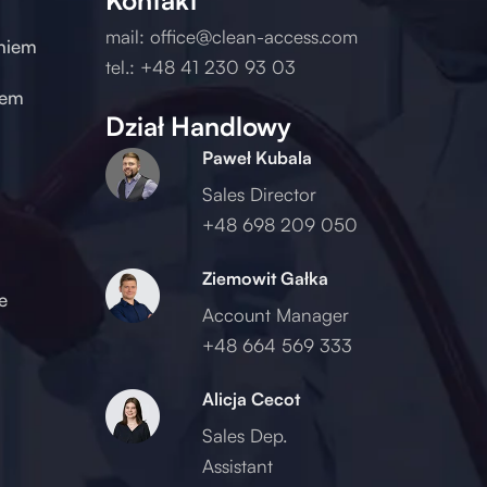
mail:
office@clean-access.com
eniem
tel.:
+48 41 230 93 03
iem
Dział Handlowy
Paweł Kubala
Sales Director
+48 698 209 050
Ziemowit Gałka
e
Account Manager
+48 664 569 333
Alicja Cecot
Sales Dep.
Assistant