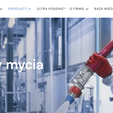
PRODUKTY
ULTRA HYGIENIC®
O FIRMIE
BAZA WIED
 mycia
cia