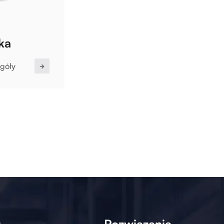
ka
góły
u
Rozwiązania