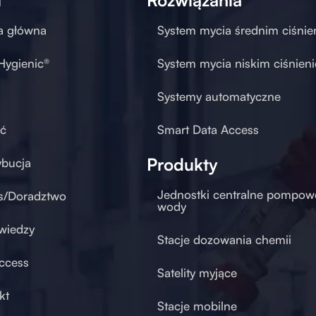
a główna
System mycia średnim ciśni
 Hygienic®
System mycia niskim ciśnien
Systemy automatyczne
ć
Smart Data Access
Produkty
ybucja
Jednostki centralne pompow
s/Doradztwo
wody
wiedzy
Stacje dozowania chemii
ccess
Satelity myjące
kt
Stacje mobilne