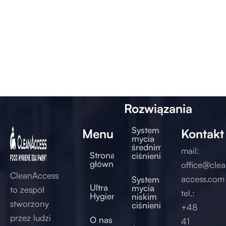
Rozwiązania
System
Menu
Kontakt
mycia
średnim
mail:
Strona
ciśnieniem
główna
office@clea
CleanAccess
access.com
System
Ultra
mycia
to zespół
tel.:
Hygienic®
niskim
stworzony
ciśnieniem
+48
przez ludzi
O nas
41