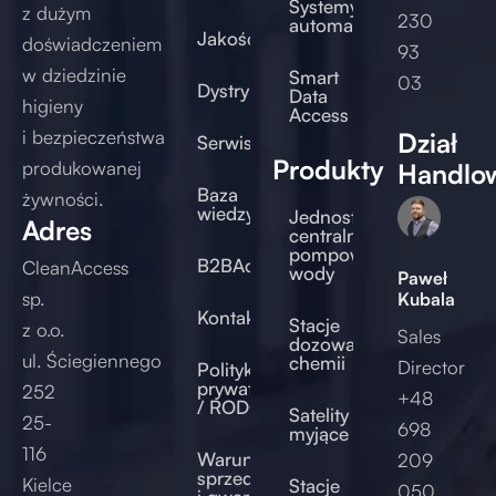
Systemy
z dużym
230
automatyczne
Jakość
doświadczeniem
93
w dziedzinie
Smart
03
Dystrybucja
Data
higieny
Access
i bezpieczeństwa
Dział
Serwis/Doradztwo
Produkty
produkowanej
Handlo
Baza
żywności.
wiedzy
Jednostki
Adres
centralne
pompowe
B2BAccess
CleanAccess
wody
Paweł
sp.
Kubala
Kontakt
Stacje
z o.o.
Sales
dozowania
ul. Ściegiennego
chemii
Director
Polityka
prywatności
252
+48
/ RODO
Satelity
25-
698
myjące
116
Warunki
209
sprzedaży
Kielce
Stacje
050