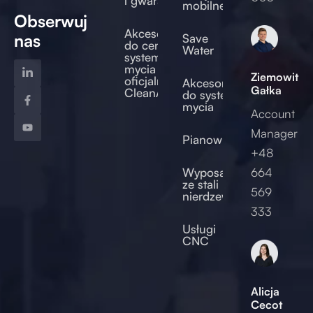
i gwarancji
mobilne
Obserwuj
Akcesoria
nas
Save
do centralnych
Water
systemów
mycia –
Ziemowit
oficjalny sklep
Akcesoria
Gałka
CleanAccess
do systemów
mycia
Account
Manager
Pianownice
+48
od
Wyposażenie
664
ze stali
569
nierdzewnej
2017
333
Usługi
CNC
Alicja
Cecot