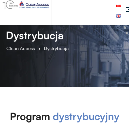
Dystrybucja
Clean Access
Dystrybucja
Program
dystrybucyjny