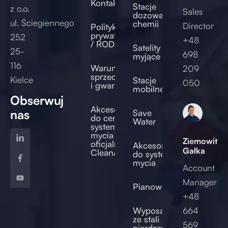
Kontakt
Stacje
z o.o.
Sales
dozowania
ul. Ściegiennego
chemii
Director
Polityka
prywatności
252
+48
/ RODO
Satelity
25-
698
myjące
116
Warunki
209
sprzedaży
Kielce
Stacje
050
i gwarancji
mobilne
Obserwuj
Akcesoria
nas
Save
do centralnych
Water
systemów
mycia –
Ziemowit
oficjalny sklep
Akcesoria
Gałka
CleanAccess
do systemów
mycia
Account
Manager
Pianownice
+48
od
Wyposażenie
664
ze stali
569
nierdzewnej