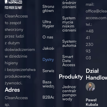
średnim
mail:
Strona
ciśnieniem
główna
office@clea
CleanAccess
access.com
System
Ultra
mycia
to zespół
tel.:
Hygienic®
niskim
stworzony
ciśnieniem
+48
przez ludzi
O nas
41
Systemy
z dużym
230
automatyczne
Jakość
doświadczeniem
93
w dziedzinie
Smart
03
Dystrybucja
Data
higieny
Access
i bezpieczeństwa
Dział
Serwis/Doradztwo
Produkty
produkowanej
Handlo
Baza
żywności.
wiedzy
Jednostki
Adres
centralne
pompowe
B2BAccess
CleanAccess
wody
Paweł
sp.
Kubala