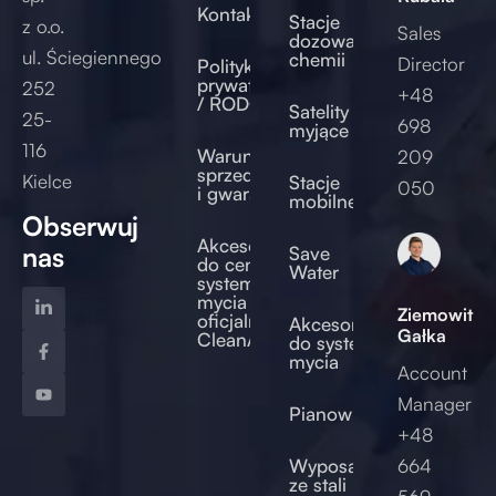
Kontakt
Stacje
z o.o.
Sales
dozowania
ul. Ściegiennego
chemii
Director
Polityka
prywatności
252
+48
/ RODO
Satelity
25-
698
myjące
116
Warunki
209
sprzedaży
Kielce
Stacje
050
i gwarancji
mobilne
Obserwuj
Akcesoria
nas
Save
do centralnych
Water
systemów
mycia –
Ziemowit
oficjalny sklep
Akcesoria
Gałka
CleanAccess
do systemów
mycia
Account
Manager
Pianownice
+48
od
Wyposażenie
664
ze stali