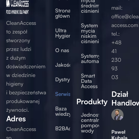
mycia
średnim
mail:
Strona
ciśnieniem
główna
office@clea
CleanAccess
access.com
System
Ultra
mycia
to zespół
tel.:
Hygienic®
niskim
stworzony
ciśnieniem
+48
przez ludzi
O nas
41
Systemy
z dużym
230
automatyczne
Jakość
doświadczeniem
93
w dziedzinie
Smart
03
Dystrybucja
Data
higieny
Access
i bezpieczeństwa
Dział
Serwis/Doradztwo
Produkty
produkowanej
Handlo
Baza
żywności.
wiedzy
Jednostki
Adres
centralne
pompowe
B2BAccess
CleanAccess
wody
Paweł
sp.
Kubala