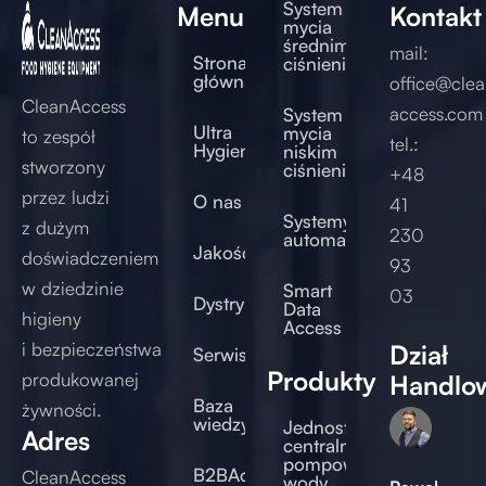
System
Menu
Kontakt
mycia
średnim
mail:
Strona
ciśnieniem
główna
office@clea
CleanAccess
access.com
System
Ultra
mycia
to zespół
tel.:
Hygienic®
niskim
stworzony
ciśnieniem
+48
przez ludzi
O nas
41
Systemy
z dużym
230
automatyczne
Jakość
doświadczeniem
93
w dziedzinie
Smart
03
Dystrybucja
Data
higieny
Access
i bezpieczeństwa
Dział
Serwis/Doradztwo
Produkty
produkowanej
Handlo
Baza
żywności.
wiedzy
Jednostki
Adres
centralne
pompowe
B2BAccess
CleanAccess
wody