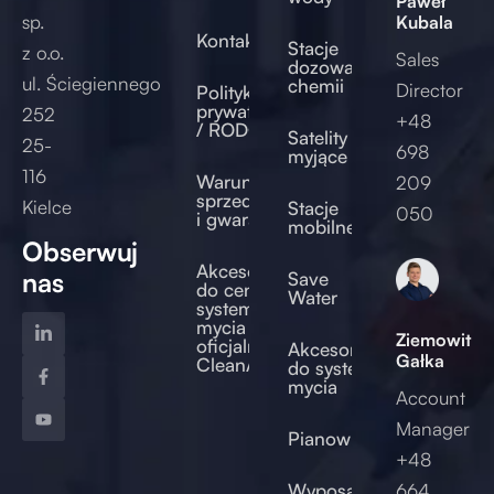
Paweł
sp.
Kubala
Kontakt
Stacje
z o.o.
Sales
dozowania
ul. Ściegiennego
chemii
Director
Polityka
prywatności
252
+48
/ RODO
Satelity
25-
698
myjące
116
Warunki
209
sprzedaży
Kielce
Stacje
050
i gwarancji
mobilne
Obserwuj
Akcesoria
nas
Save
do centralnych
Water
systemów
mycia –
Ziemowit
oficjalny sklep
Akcesoria
Gałka
CleanAccess
do systemów
mycia
Account
Manager
Pianownice
+48
od
Wyposażenie
664