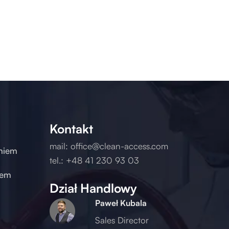
Kontakt
mail:
office@clean-access.com
eniem
tel.:
+48 41 230 93 03
iem
Dział Handlowy
Paweł Kubala
Sales Director