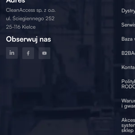
CleanAccess sp. z o.o.
Dystr
ul. Ściegiennego 252
Serwi
25-116 Kielce
Obserwuj nas
Baza 
B2BA
Konta
od 2017
Polit
ROD
Warun
i gwa
Akces
syste
sklep