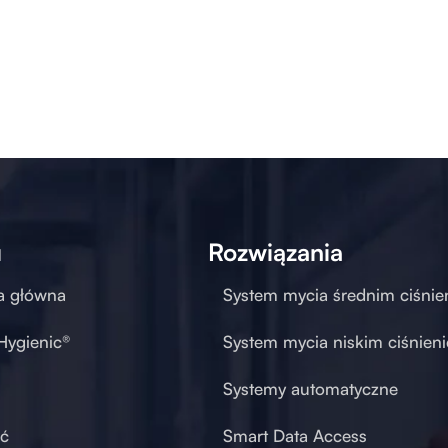
u
Rozwiązania
a główna
System mycia średnim ciśni
 Hygienic®
System mycia niskim ciśnien
Systemy automatyczne
ć
Smart Data Access