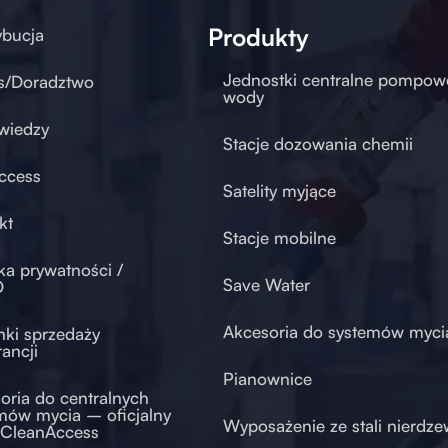
Produkty
ybucja
Jednostki centralne pompow
s/Doradztwo
wody
wiedzy
Stacje dozowania chemii
ccess
Satelity myjące
kt
Stacje mobilne
yka prywatności /
Save Water
O
Akcesoria do systemów myci
ki sprzedaży
rancji
Pianownice
oria do centralnych
mów mycia – oficjalny
Wyposażenie ze stali nierdze
 CleanAccess