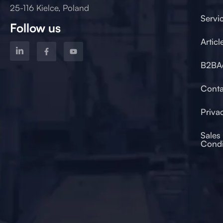
25-116 Kielce, Poland
Servi
Follow us
Articl
B2BA
od 2017
Conta
Priva
Sales
Condi