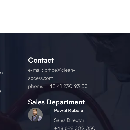
Contact
e-mail:
office@clean-
um
access.com
phone.:
+48 41 230 93 03
s
Sales Department
Paweł Kubala
Sales Director
+48 698 209 050