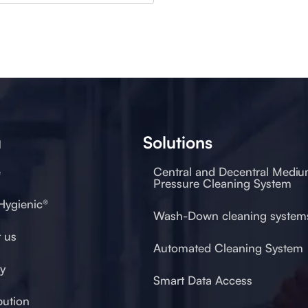
u
Solutions
e
Central and Decentral Medi
Pressure Cleaning System
 Hygienic®
Wash-Down cleaning system
 us
Automated Cleaning System
ty
Smart Data Access
bution