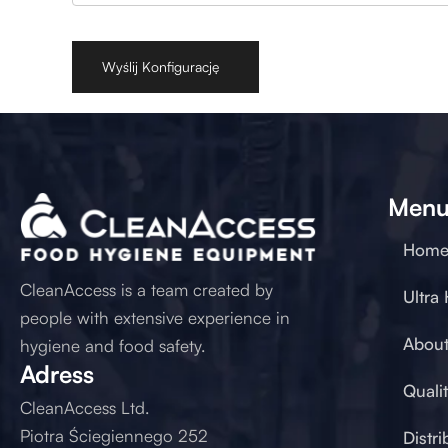
Men
Hom
CleanAccess is a team created by
Ultra
people with extensive experience in
About
hygiene and food safety.
Adress
Quali
CleanAccess Ltd.
Piotra Ściegiennego 252
Distri