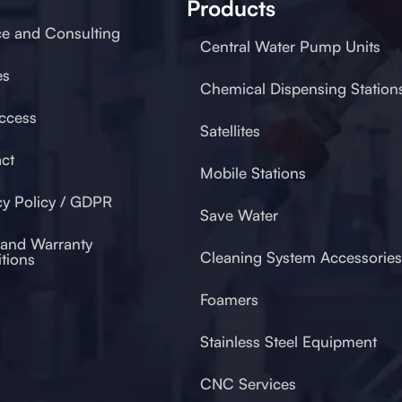
Products
ce and Consulting
Central Water Pump Units
es
Chemical Dispensing Station
ccess
Satellites
ct
Mobile Stations
cy Policy / GDPR
Save Water
 and Warranty
Cleaning System Accessories
tions
Foamers
Stainless Steel Equipment
CNC Services