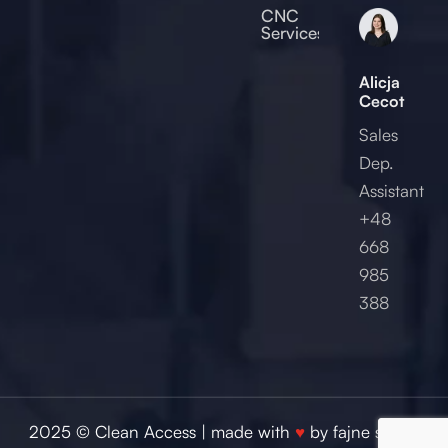
2017
CNC
Services
Alicja
Cecot
Sales
Dep.
Assistant
+48
668
985
388
2025 © Clean Access | made with
♥
by
fajne studio