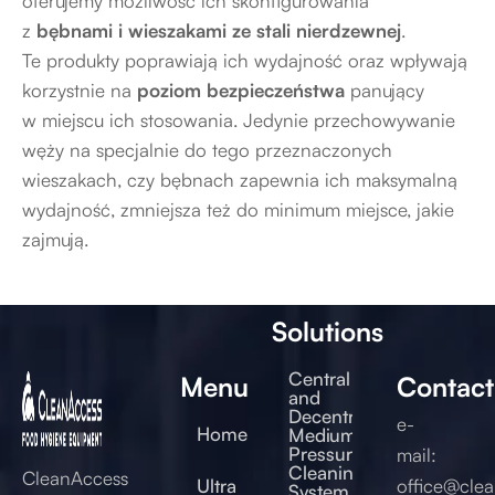
oferujemy możliwość ich skonfigurowania
z
bębnami i wieszakami ze stali nierdzewnej
.
Te produkty poprawiają ich wydajność oraz wpływają
korzystnie na
poziom bezpieczeństwa
panujący
w miejscu ich stosowania. Jedynie przechowywanie
węży na specjalnie do tego przeznaczonych
wieszakach, czy bębnach zapewnia ich maksymalną
wydajność, zmniejsza też do minimum miejsce, jakie
zajmują.
Solutions
Central
Menu
Contact
and
Decentral
e-
Home
Medium
Pressure
mail:
Cleaning
CleanAccess
Ultra
office@clea
System