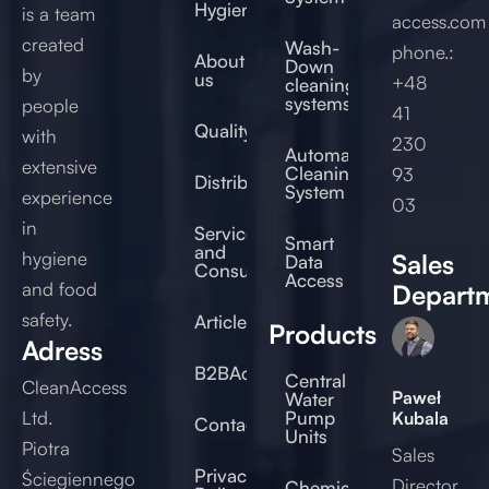
Hygienic®
is a team
access.com
created
Wash-
phone.:
About
Down
by
us
+48
cleaning
systems
people
41
Quality
with
230
Automated
extensive
Cleaning
93
Distribution
System
experience
03
in
Service
Smart
and
hygiene
Sales
Data
Consulting
Access
and food
Depart
safety.
Articles
Products
Adress
B2BAccess
Central
CleanAccess
Paweł
Water
Ltd.
Pump
Kubala
Contact
Units
Piotra
Sales
Privacy
Ściegiennego
Director
Chemical