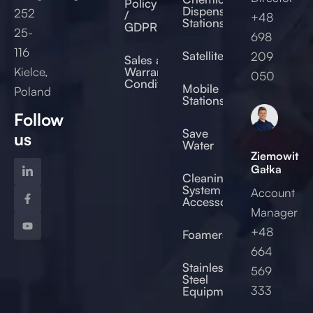
Policy
Dispensing
252
/
+48
Stations
GDPR
25-
698
116
Satellites
209
Sales and
Kielce,
Warranty
050
Conditions
Mobile
Poland
Stations
Follow
Save
us
Water
Ziemowit
Gałka
Cleaning
System
Account
Accessories
Manager
+48
Foamers
664
od
Stainless
569
Steel
333
Equipment